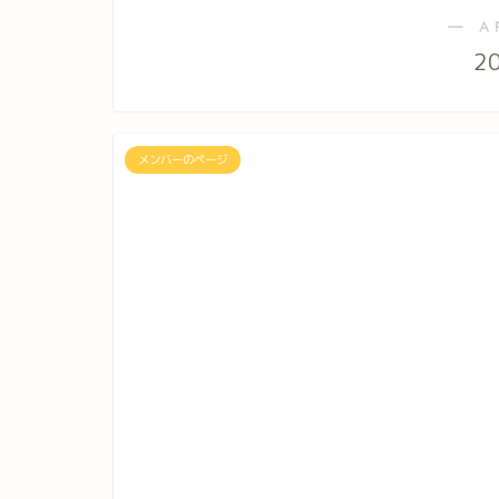
― A
2
メンバーのページ