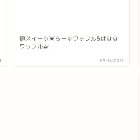
麹スイーツ💓ちーずワッフル&ばなな
ワッフル🧇
1
09/16/2021