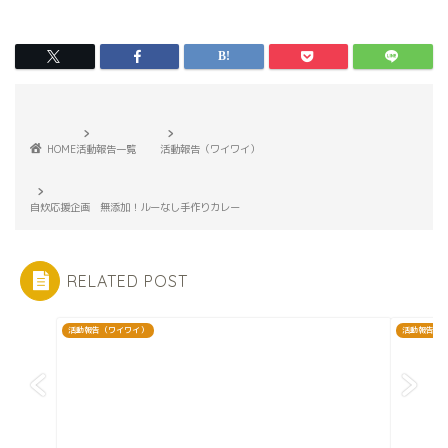
HOME
活動報告一覧
活動報告（ワイワイ）
自炊応援企画 無添加！ルーなし手作りカレー
RELATED POST
活動報告（ワイワイ）
活動報告（