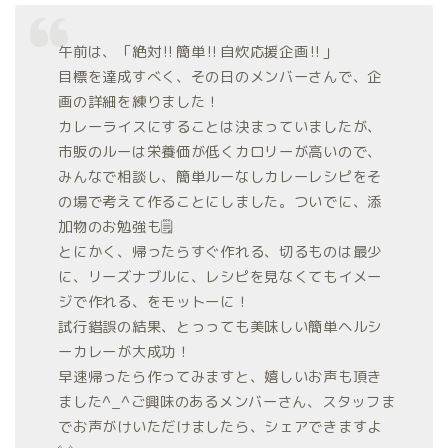
午前は、「絶対‼️簡単‼️自炊応援企画‼️」
目標を達成すべく、その日のメンバーさんで、企
画の詳細を練りました！
カレーライスにすることは決まっていましたが、
市販のルーは栄養価が低くカロリーが高いので、
みんなで相談し、簡単ルーなしカレーレシピをそ
の場で考えて作ることにしました。ついでに、添
加物のお勉強も🗒
とにかく、帰ったらすぐ作れる、切るものは最少
に、リーズナブルに、レシピを見なくてもイメー
ジで作れる、をモットーに！
試行錯誤の結果、とっっても美味しい簡単ヘルシ
ーカレーが大成功！
早速帰ったら作ってみますと、嬉しいお声も頂き
ました^_^ご興味のあるメンバーさん、スタッフま
でお声がけいただけましたら、シェアできますよ