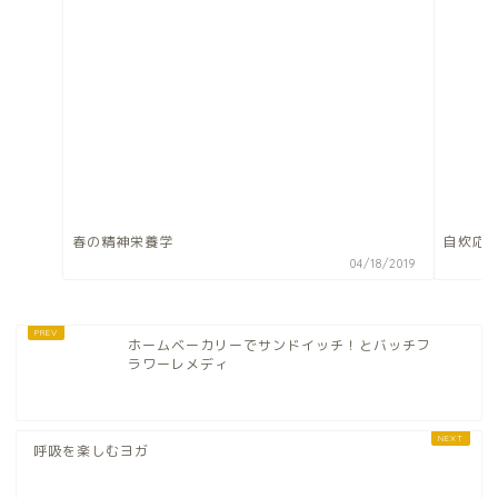
春の精神栄養学
自炊応
04/18/2019
ホームベーカリーでサンドイッチ！とバッチフ
ラワーレメディ
呼吸を楽しむヨガ