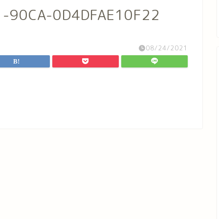
1-90CA-0D4DFAE10F22
08/24/2021