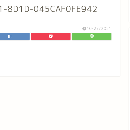
1-8D1D-045CAF0FE942
10/27/2021