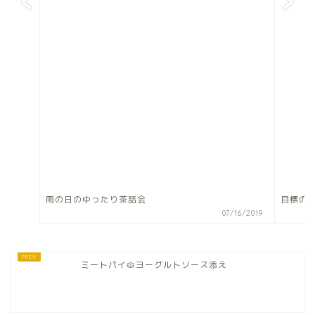
雨の日のゆったり茶話会
目標の
07/16/2019
ミートパイ🥧ヨーグルトソース添え