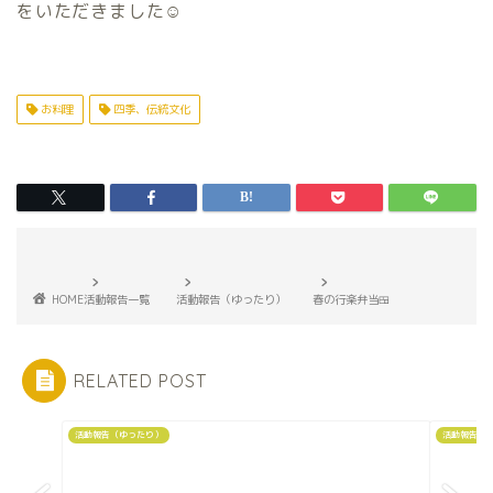
をいただきました☺️
お料理
四季、伝統文化
HOME
活動報告一覧
活動報告（ゆったり）
春の行楽弁当🍱
RELATED POST
活動報告（ゆったり）
活動報告（