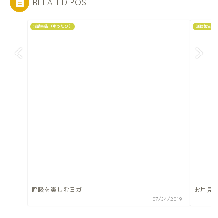
RELATED POST
活動報告（ゆったり）
活動報告（
呼吸を楽しむヨガ
お月見
07/24/2019