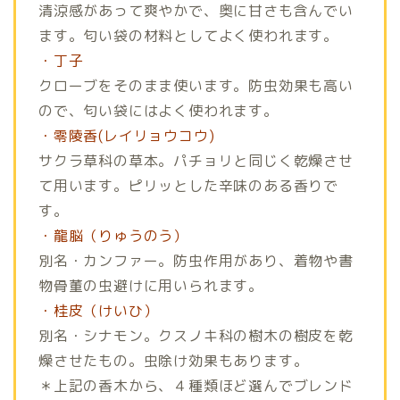
清涼感があって爽やかで、奥に甘さも含んでい
ます。匂い袋の材料としてよく使われます。
・丁子
クローブをそのまま使います。防虫効果も高い
ので、匂い袋にはよく使われます。
・零陵香(レイリョウコウ)
サクラ草科の草本。パチョリと同じく乾燥させ
て用います。ピリッとした辛味のある香りで
す。
・龍脳（りゅうのう）
別名・カンファー。防虫作用があり、着物や書
物骨董の虫避けに用いられます。
・桂皮（けいひ）
別名・シナモン。クスノキ科の樹木の樹皮を乾
燥させたもの。虫除け効果もあります。
＊上記の香木から、４種類ほど選んでブレンド