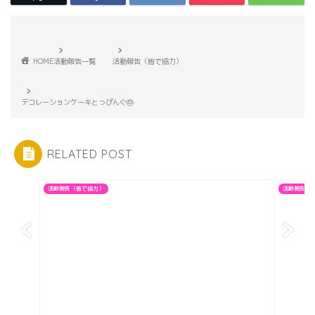
HOME
活動報告一覧
活動報告（皆で協力）
デコレーションケーキとっぴんぐ🎂
RELATED POST
活動報告（皆で協力）
活動報告（