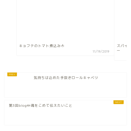
キョフテのトマト煮込み🍅
スパイ
ー
11/19/2019
気持ちは込めた手抜きロールキャベツ
第3回blog✏️魂をこめて伝えたいこと