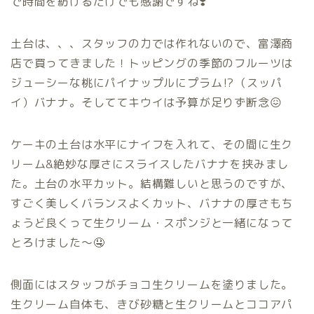
で時間を紡げるだけでも感謝ですね❣️
土台は、、、スタッフの力では作れないので、富澤商
店で買ってきました！トッピングの季節のフルーツは
ジューシーな桃にパイナップルにプラム⁉️（スッパ
イ）バナナ。そしててキウイは予算が足りず断念😖
ケーキの土台は水平にナイフを入れて、その間に生ク
リーム&絶妙な厚さにスライスしたバナナを挟みまし
た。土台の水平カット。結構難しいと思うのですが、
すごく美しくバランスよくカット、バナナの厚さもち
ょうど良くって生クリーム・スポンジと一緒になって
とろけました〜🤤
側面にはスタッフがチョコ生クリームを塗りました。
生クリーム自体も、きび砂糖と生クリームとココアパ