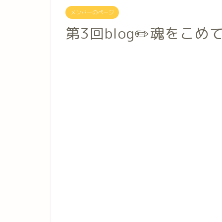
メンバーのページ
第3回blog✏️魂をこ