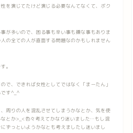
女性を演じてたけど演じる必要なんてなくて、ボク
る事が多いので、困る事も辛い事も嫌な事もありま
の人の全ての人が直面する問題なのかもしれません
です。
なので、できれば女性としてではなく「まーたん」
です^_^
し、周りの人を混乱させてしまうかなとか、気を使
なとか>_<色々考えてかなり迷いました…もし混
ずにずっといようかなとも考えましたし迷いまし