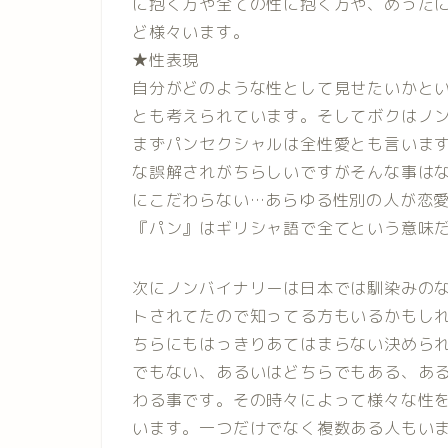
に抱く方や全ての性に抱く方や、めった
ど様々います。
★性表現
自分がどのような性として見せたいかと
とも考えられています。そしてボクはノ
まずパンセクシャルは全性愛とも言いま
な誤解されがちらしいですがそんな事は
にこだわらない…あらゆる性別の人が恋
『パン』はギリシャ語で全てという意味
次にノンバイナリーは日本では馴染みの
トされてたので知ってる方もいるかもし
ちらにもはっきりあてはまらない決められ
でもない、あるいはどちらでもある、あ
わる事です。その時々によって様々な性
います。一つだけでなく複数ある人もい