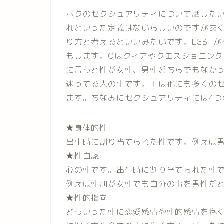
ボクのセクシュアリティについて話したい
れといった定義はないらしいのですがあ
り方と考えるといいみたいです。LGBTが有
もします。Qはクィアやクエスショニング
に言うと性が女性、男性どちらでもなか
迷ってる人の事です。＋は他にも多くの
ます。ちなみにセクシュアリティには4つ
★身体的性
出生時に割り当てられた性です。例えば
★性自認
心の性です。出生時に割り当てられた性
例えば性別が女性でも自分の事を男性だ
★性的指向
どういった性に恋愛感情や性的感情を抱