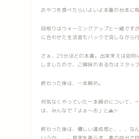
おやつを食べたらいよいよ本番の台本に
段取りはウォーミングアップと一緒です
に合わせた生活音もバックで流しながら行
さぁ、25分ほどの本番。出来栄えは如何
しましたので、ご興味のある方はスタッフ
終わった後は、一本締め。
何気なくやっていた一本締めについて、
は、みんなで「よぉ〜お」と🙏✨
終わった後は、優しい達成感と、、、な
いうか、、。見栄を張らず、素の自分で